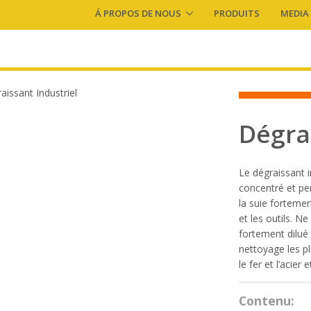
Á PROPOS DE NOUS
PRODUITS
MEDIA
Dégrai
Le dégraissant 
concentré et per
la suie fortemen
et les outils. N
fortement dilué
nettoyage les plu
le fer et l’acier
Contenu: