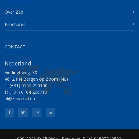
Over Zep
Brochures
CONTACT
Nederland
Vierlinghweg, 30
4612 PN Bergen op Zoom (NL)
T: (+31) 0164 250100
F: (+31) 0164 266710
nl@zepretail.eu
1999-2026 © All Rights Reserved. P.IVA 01597840592