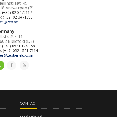
ellinstraat, 49
18 Antwerpen (B)
l:
(+32) 02 3470117
x:
(+32) 02 3471395
les@zep.be
ermany:
lkstraße, 11
602 Bielefeld (DE)
l:
(+49) 0521 174 158
x:
(+49) 0521 521 7114
les@zepbenelux.com
CONTACT