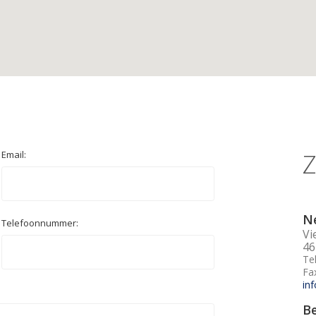
Z
Email:
Ne
Telefoonnummer:
Vi
46
Te
Fa
in
Be