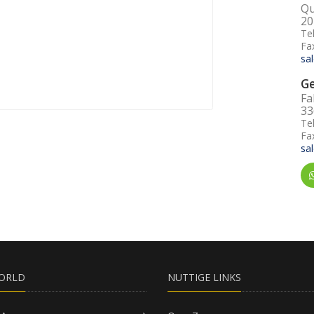
Qu
20
Te
Fa
sa
G
Fa
33
Te
Fa
sa
ORLD
NUTTIGE LINKS