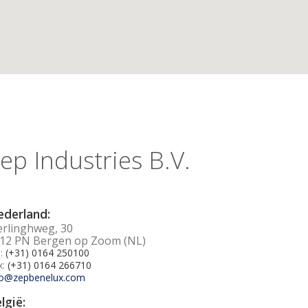
ep Industries B.V.
derland:
erlinghweg, 30
12 PN Bergen op Zoom (NL)
l:
(+31) 0164 250100
x:
(+31) 0164 266710
fo@zepbenelux.com
lgië: