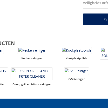
Veiligheids In
UCTEN
Keukenreiniger
Kookplaatpolish
RVS Reiniger
tter
Oven, grill en frituur reiniger