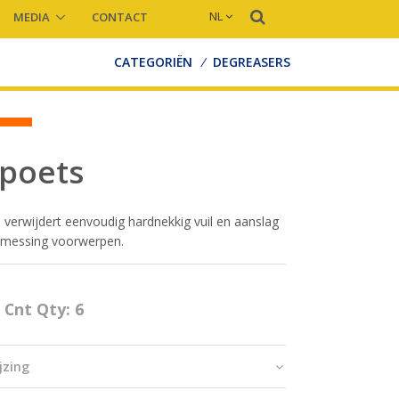
NL
MEDIA
CONTACT
CATEGORIËN
/
DEGREASERS
poets
verwijdert eenvoudig hardnekkig vuil en aanslag
 messing voorwerpen.
 Cnt Qty: 6
jzing