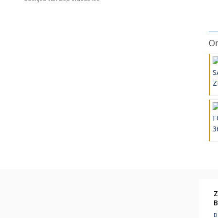
On
Z
B
D