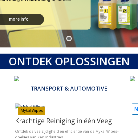
more info
ONTDEK OPLOSSINGEN
TRANSPORT & AUTOMOTIVE
oor
Zep levert professionele reinigingsoplossingen voor
D
s
zowel industriële als institutionele klanten zoals
oo
productiebedrijven, grafische industrie,
N
,
metaalverwerking maar ook hotels, restaurants,
Mykal Wipes
r.
gezondheidszorg, overheidsorganisaties en meer.
Krachtige Reiniging in één Veeg
Ontdek de veelzijdigheid en efficiëntie van de Mykal Wipes-
doekjes van Zep Industries