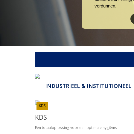
verdunnen.
INDUSTRIEEL & INSTITUTIONEEL
Zep levert professionele reinigingsoplossingen v
zowel industriële als institutionele klanten zoal
productiebedrijven, grafische industrie,
metaalverwerking maar ook hotels, restaurants
KDS
gezondheidszorg, overheidsorganisaties en mee
KDS
Een totaaloplossing voor een optimale hygiëne.