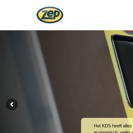
Het KDS heeft alles
economisch, veilig,