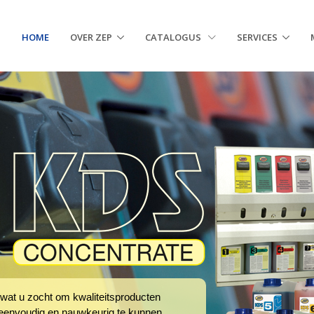
HOME
OVER ZEP
CATALOGUS
SERVICES
 wat u zocht om kwaliteitsproducten
 eenvoudig en nauwkeurig te kunnen