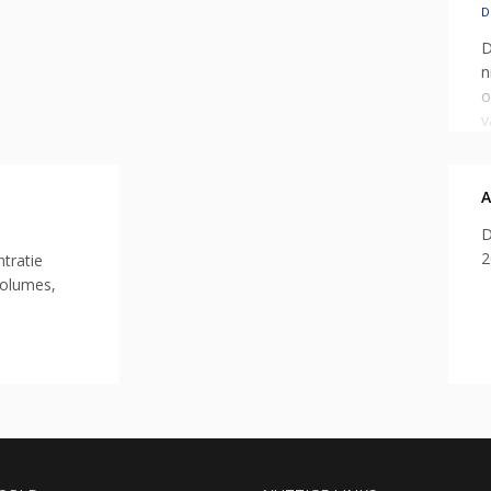
D
D
n
o
v
g
m
D
2
tratie
volumes,