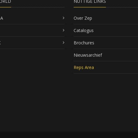
ORLD
NUTTIGE LINKS
SA
Over Zep
Catalogus
K
Brochures
Nieuwsarchief
Reps Area