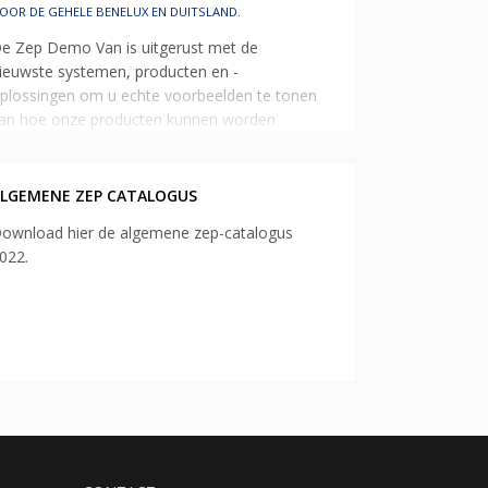
OOR DE GEHELE BENELUX EN DUITSLAND.
e Zep Demo Van is uitgerust met de
ieuwste systemen, producten en -
plossingen om u echte voorbeelden te tonen
an hoe onze producten kunnen worden
eïntegreerd in uw eigen omgeving. Bel of
ail ons voor het maken van een afspraak.
ALGEMENE ZEP CATALOGUS
ownload hier de algemene zep-catalogus
022.