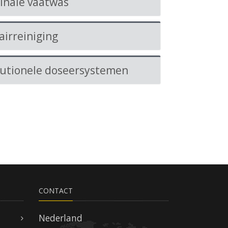
inale vaatwas
airreiniging
tutionele doseersystemen
CONTACT
Nederland