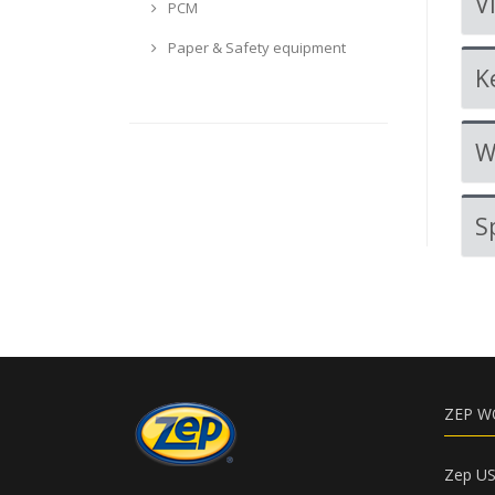
V
PCM
Paper & Safety equipment
K
W
S
ZEP W
Zep U