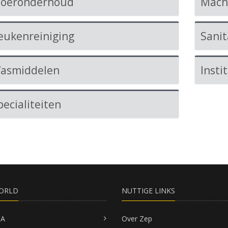
loeronderhoud
Mach
eukenreiniging
Sanit
asmiddelen
Insti
pecialiteiten
ORLD
NUTTIGE LINKS
SA
Over Zep