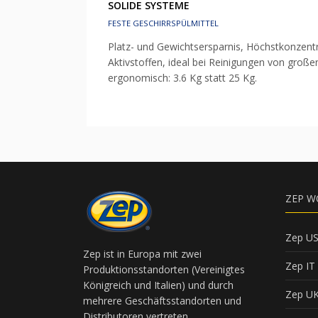
SOLIDE SYSTEME
FESTE GESCHIRRSPÜLMITTEL
Platz- und Gewichtsersparnis, Höchstkonzent
Aktivstoffen, ideal bei Reinigungen von große
ergonomisch: 3.6 Kg statt 25 Kg.
ZEP W
Zep U
Zep ist in Europa mit zwei
Zep IT
Produktionsstandorten (Vereinigtes
Königreich und Italien) und durch
Zep U
mehrere Geschäftsstandorten und
Distributoren vertreten.