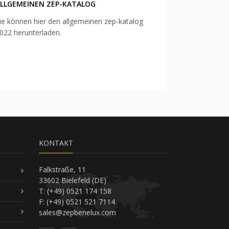
LLGEMEINEN ZEP-KATALOG
ie können hier den allgemeinen zep-katalog
022 herunterladen.
KONTAKT
Falkstraße, 11
33602 Bielefeld (DE)
T: (+49) 0521 174 158
F: (+49) 0521 521 7114
sales@zepbenelux.com