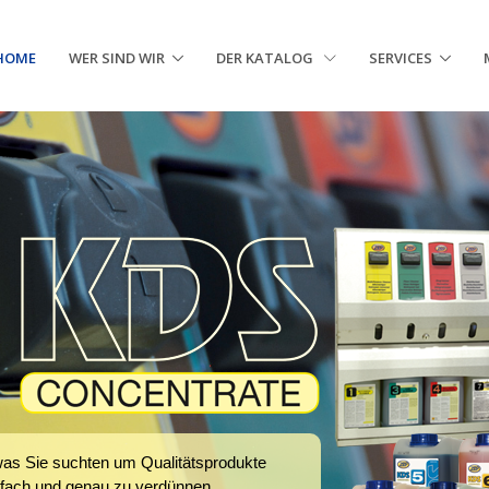
HOME
WER SIND WIR
DER KATALOG
SERVICES
was Sie suchten um Qualitätsprodukte
nfach und genau zu verdünnen.