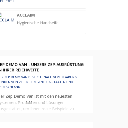
ACCLAIM
Hygienische Handseife
EP DEMO VAN - UNSERE ZEP-AUSRÜSTUNG
N IHRER REICHWEITE
ER ZEP DEMO VAN BESUCHT NACH VEREINBARUNG
UNDEN VON ZEP IN DEN BENELUX-STAATEN UND
EUTSCHLAND.
er Zep Demo Van ist mit den neuesten
ystemen, Produkten und Lösungen
usgestattet, um Ihnen reale Beispiele zu
eigen, wie unsere Produkte in Ihre eigene
mgebung integriert werden können. Rufen
ie an oder mailen Sie uns für einen Termin.