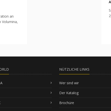
A
S
2
ration an
n Volumina,
ORLD
NÜTZLICHE LINKS
SA
Wer sind wir
Der Katalog
K
Brochüre