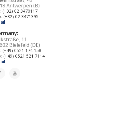
18 Antwerpen (B)
l:
(+32) 02 3470117
x:
(+32) 02 3471395
ail
ermany:
lkstraße, 11
602 Bielefeld (DE)
l:
(+49) 0521 174 158
x:
(+49) 0521 521 7114
ail