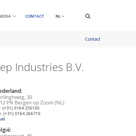
NL
MEDIA
CONTACT
Contact
ep Industries B.V.
derland:
erlinghweg, 30
12 PN Bergen op Zoom (NL)
l:
(+31) 0164 250100
x:
(+31) 0164 266710
ail
lgië:
ellinstraat, 49