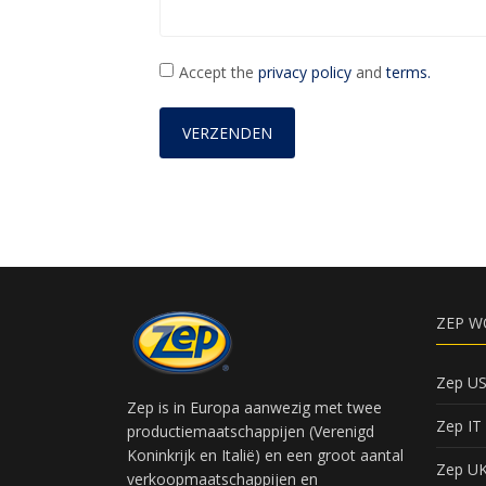
Accept the
privacy policy
and
terms.
ZEP W
Zep U
Zep is in Europa aanwezig met twee
Zep IT
productiemaatschappijen (Verenigd
Koninkrijk en Italië) en een groot aantal
Zep U
verkoopmaatschappijen en