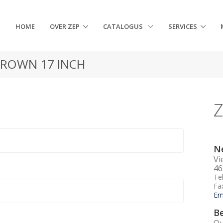
HOME
OVER ZEP
CATALOGUS
SERVICES
BROWN 17 INCH
Z
Ne
Vi
46
Te
Fa
Em
Be
Qu