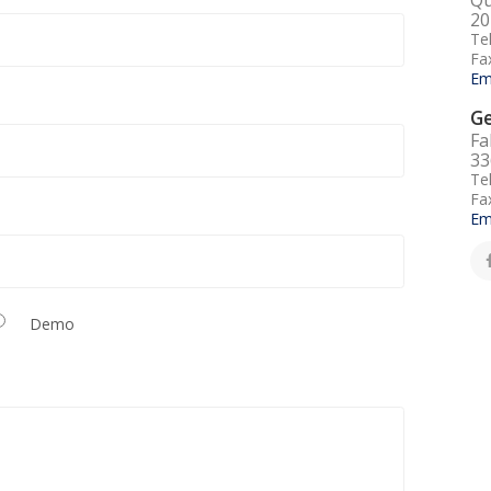
20
Te
Fa
Em
G
Fa
33
Te
Fa
Em
Demo