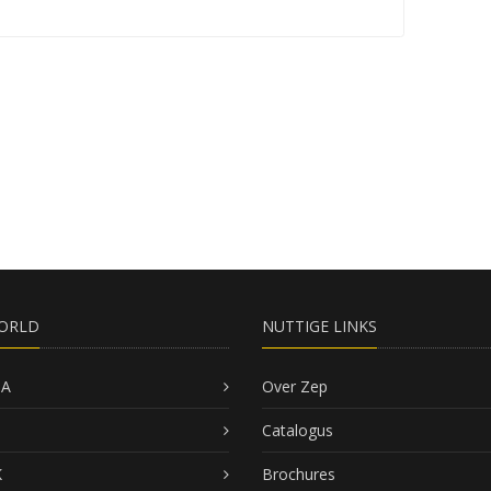
ORLD
NUTTIGE LINKS
SA
Over Zep
Catalogus
K
Brochures