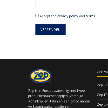
Accept the
privacy policy
and
terms.
ZEP W
Zep U
Zep is in Europa aanwezig met twee
Zep IT
productiemaatschappijen (Verenigd
Koninkrijk en Italië) en een groot aantal
Zep U
verkoopmaatschappijen en