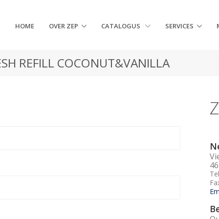
HOME
OVER ZEP
CATALOGUS
SERVICES
ESH REFILL COCONUT&VANILLA
Z
Ne
Vi
46
Te
Fa
Em
Be
Qu