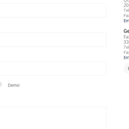
20
Te
Fa
Em
G
Fa
33
Te
Fa
Em
Demo