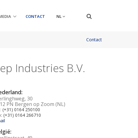
NL
MEDIA
CONTACT
Contact
ep Industries B.V.
derland:
erlinghweg, 30
12 PN Bergen op Zoom (NL)
l:
(+31) 0164 250100
x:
(+31) 0164 266710
ail
lgië:
ellinstraat, 49