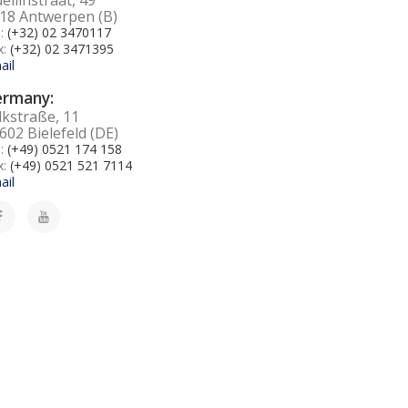
18 Antwerpen (B)
l:
(+32) 02 3470117
x:
(+32) 02 3471395
ail
ermany:
lkstraße, 11
602 Bielefeld (DE)
l:
(+49) 0521 174 158
x:
(+49) 0521 521 7114
ail