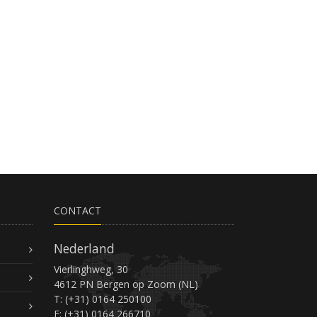
CONTACT
Nederland
Vierlinghweg, 30
4612 PN Bergen op Zoom (NL)
T: (+31) 0164 250100
F: (+31) 0164 266710