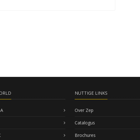
ORLD
NUTTIGE LINKS
SA
Over Zep
Catalogus
K
Brochures