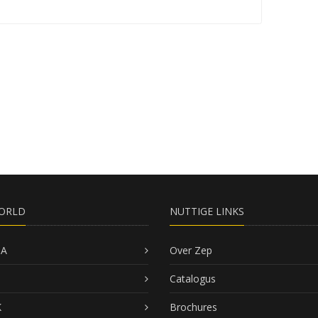
ORLD
NUTTIGE LINKS
SA
Over Zep
Catalogus
K
Brochures