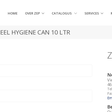
HOME
OVER ZEP
CATALOGUS
SERVICES
TEEL HYGIENE CAN 10 LTR
Z
Ne
Vi
46
Te
Fa
Em
Be
Qu