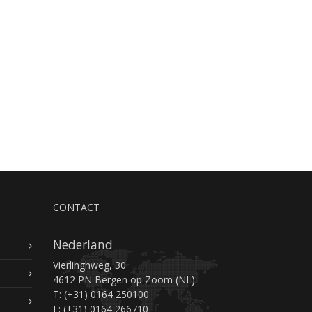
CONTACT
Nederland
Vierlinghweg, 30
4612 PN Bergen op Zoom (NL)
T: (+31) 0164 250100
F: (+31) 0164 266710