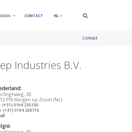
NL
MEDIA
CONTACT
Contact
ep Industries B.V.
derland:
erlinghweg, 30
12 PN Bergen op Zoom (NL)
l:
(+31) 0164 250100
x:
(+31) 0164 266710
ail
lgië:
ellinstraat, 49