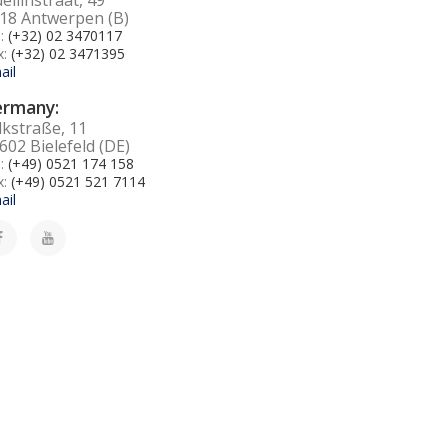
18 Antwerpen (B)
l:
(+32) 02 3470117
x:
(+32) 02 3471395
ail
ermany:
lkstraße, 11
602 Bielefeld (DE)
l:
(+49) 0521 174 158
x:
(+49) 0521 521 7114
ail