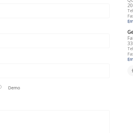
20
Te
Fa
Em
G
Fa
33
Te
Fa
Em
Demo