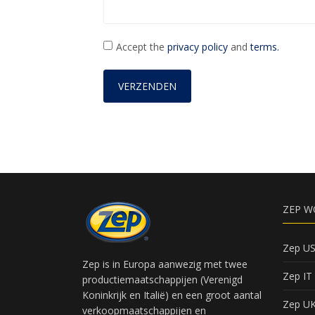
Accept the
privacy policy
and
terms.
ZEP W
Zep U
Zep is in Europa aanwezig met twee
Zep IT
productiemaatschappijen (Verenigd
Koninkrijk en Italië) en een groot aantal
Zep U
verkoopmaatschappijen en