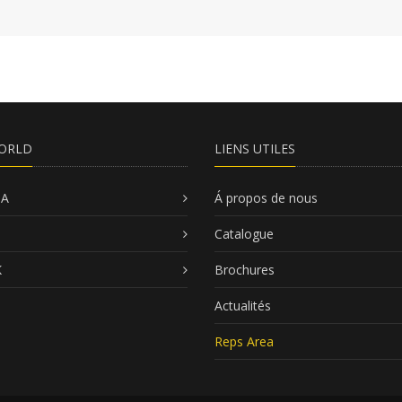
ORLD
LIENS UTILES
SA
Á propos de nous
Catalogue
K
Brochures
Actualités
Reps Area