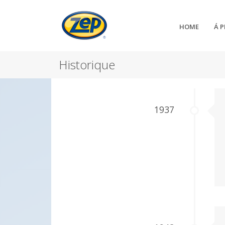
HOME
Á 
Historique
1937