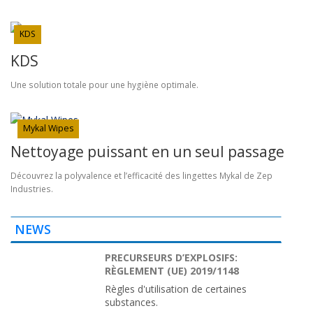
également disponibles pour les consommateurs. Découvrez-
les ici et renseignez-vous sur un point de vente près de chez
vous.
KDS
KDS
Une solution totale pour une hygiène optimale.
Mykal Wipes
Nettoyage puissant en un seul passage
Découvrez la polyvalence et l’efficacité des lingettes Mykal de Zep
Industries.
NEWS
PRECURSEURS D’EXPLOSIFS:
RÈGLEMENT (UE) 2019/1148
Règles d'utilisation de certaines
substances.