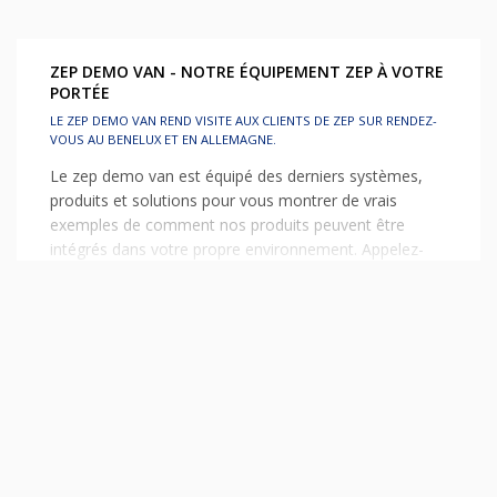
ZEP DEMO VAN - NOTRE ÉQUIPEMENT ZEP À VOTRE
PORTÉE
LE ZEP DEMO VAN REND VISITE AUX CLIENTS DE ZEP SUR RENDEZ-
VOUS AU BENELUX ET EN ALLEMAGNE.
Le zep demo van est équipé des derniers systèmes,
produits et solutions pour vous montrer de vrais
exemples de comment nos produits peuvent être
intégrés dans votre propre environnement. Appelez-
nous ou envoyez-nous un courriel pour prendre
rendez-vous.