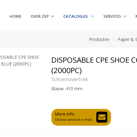
HOME
OVER ZEP
CATALOGUS
SERVICES
Producten
/
Paper & 
DISPOSABLE CPE SHOE 
(2000PC)
Schoenovertrek
Blauw. 410 mm.
More info
Click to send an e-mail