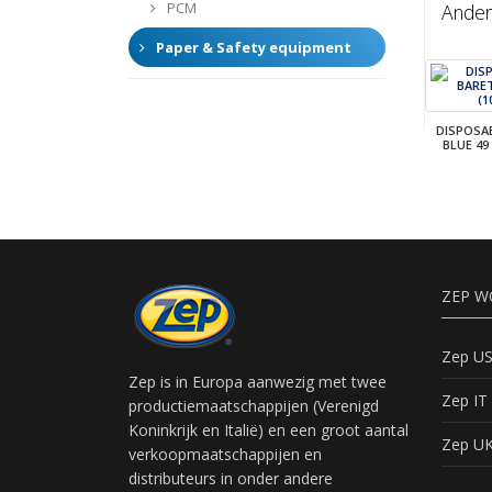
PCM
Ander
Paper & Safety equipment
DISPOSA
BLUE 49
ZEP W
Zep U
Zep is in Europa aanwezig met twee
Zep IT
productiemaatschappijen (Verenigd
Koninkrijk en Italië) en een groot aantal
Zep U
verkoopmaatschappijen en
distributeurs in onder andere