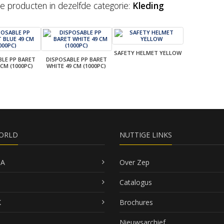
e producten in dezelfde categorie:
Kleding
SAFETY HELMET YELLOW
BLE PP BARET
DISPOSABLE PP BARET
 CM (1000PC)
WHITE 49 CM (1000PC)
ORLD
NUTTIGE LINKS
SA
Over Zep
Catalogus
K
Brochures
Nieuwsarchief