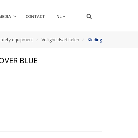
NL
MEDIA
CONTACT
Safety equipment
/
Veiligheidsartikelen
/
Kleding
COVER BLUE