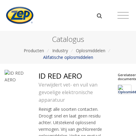
Catalogus
Producten
/
Industry
/
Oplosmiddelen
/
Alifatische oplosmiddelen
ID RED AERO
Gerelatee
document
Verwijdert vet- en vuil van
gevoelige elektronische
apparatuur
Reinigt alle soorten contacten.
Droogt snel en laat geen residu
achter. Uitstekend oplossend
vermogen. Vrij van gechloreerde
oplosmiddelen. Veilig op metaal,