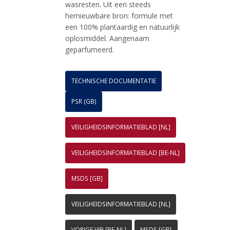
wasresten. Uit een steeds
hernieuwbare bron: formule met
een 100% plantaardig en natuurlijk
oplosmiddel. Aangenaam
geparfumeerd.
TECHNISCHE DOCUMENTATIE
PSR (GB)
VEILIGHEIDSINFORMATIEBLAD [NL]
VEILIGHEIDSINFORMATIEBLAD [BE-NL]
MSDS [GB]
VEILIGHEIDSINFORMATIEBLAD [NL]
VORIGE VIB [BE-NL]
MSDS [GB]