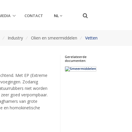
NL
MEDIA
CONTACT
/
Industry
/
Olien en smeermiddelen
/
Vetten
Gerelateerde
documenten:
hechtend. Met EP (Extreme
oevoegingen. Zodanig
atuurrubbers niet worden
en zeer goed verpompbaar.
laghamers van grote
de en homokinetische