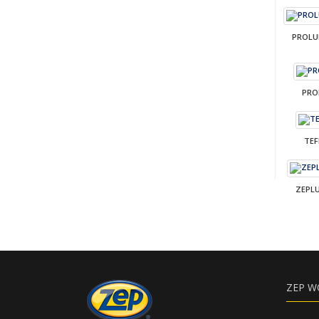
PROLU
PRO
TEF
ZEPLU
ZEP W