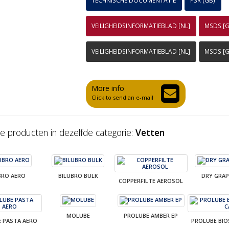
TECHNISCHE DOCUMENTATIE
PSR (GB)
VEILIGHEIDSINFORMATIEBLAD [NL]
MSDS [G
VEILIGHEIDSINFORMATIEBLAD [NL]
MSDS [G
More info
Click to send an e-mail
e producten in dezelfde categorie:
Vetten
BRO AERO
BILUBRO BULK
DRY GRAPH
COPPERFILTE AEROSOL
MOLUBE
PROLUBE AMBER EP
E PASTA AERO
PROLUBE BIO