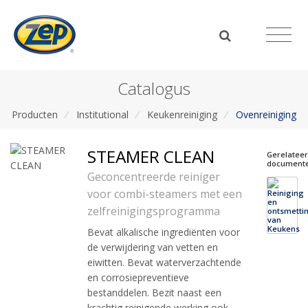
Catalogus
Producten
/
Institutional
/
Keukenreiniging
/
Ovenreiniging
STEAMER CLEAN
Gerelatee
document
Geconcentreerde reiniger
voor combi-steamers met een
zelfreinigingsprogramma
Bevat alkalische ingrediënten voor
de verwijdering van vetten en
eiwitten. Bevat waterverzachtende
en corrosiepreventieve
bestanddelen. Bezit naast een
krachtig reinigende werking ook