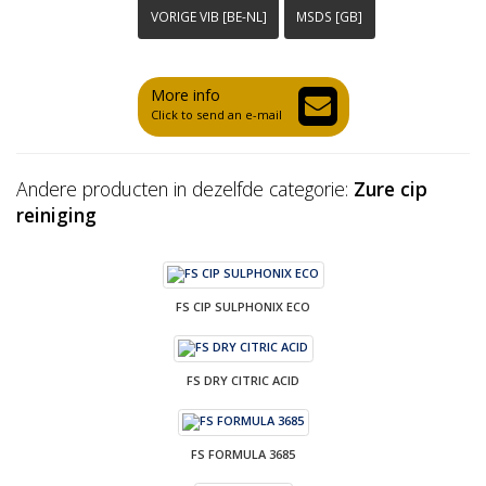
VORIGE VIB [BE-NL]
MSDS [GB]
More info
Click to send an e-mail
Andere producten in dezelfde categorie:
Zure cip
reiniging
FS CIP SULPHONIX ECO
FS DRY CITRIC ACID
FS FORMULA 3685