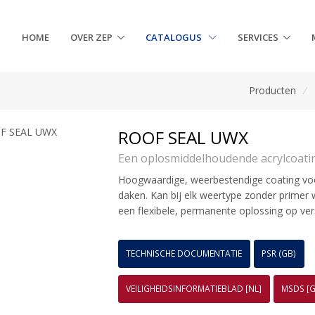
HOME
OVER ZEP
CATALOGUS
SERVICES
Producten
/
ROOF SEAL UWX
Een oplosmiddelhoudende acrylcoati
Hoogwaardige, weerbestendige coating vo
daken. Kan bij elk weertype zonder primer
een flexibele, permanente oplossing op ver
TECHNISCHE DOCUMENTATIE
PSR (GB)
VEILIGHEIDSINFORMATIEBLAD [NL]
MSDS [G