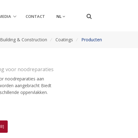
NL
MEDIA
CONTACT
Building & Construction
/
Coatings
/
Producten
ng voor noodreparaties
or noodreparaties aan
 worden aangebracht Biedt
schillende oppervlakken.
B]