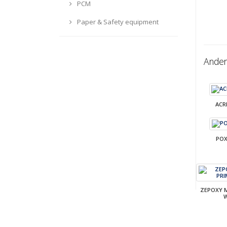
PCM
Paper & Safety equipment
Ander
ACR
POX
ZEPOXY 
W