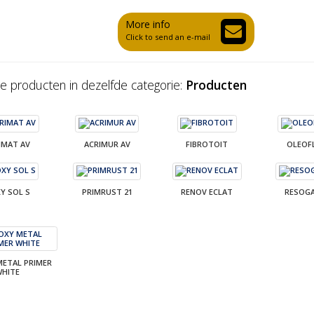
More info
Click to send an e-mail
e producten in dezelfde categorie:
Producten
IMAT AV
ACRIMUR AV
FIBROTOIT
OLEOF
Y SOL S
PRIMRUST 21
RENOV ECLAT
RESOG
METAL PRIMER
HITE