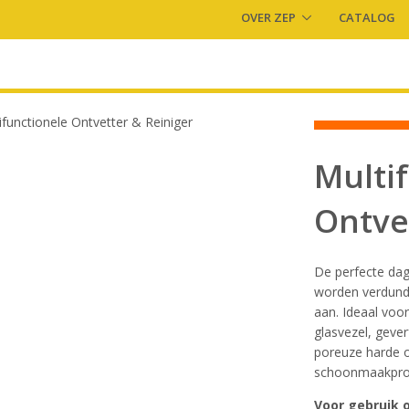
OVER ZEP
CATALOG
Multi
Ontve
De perfecte dagel
worden verdund 
aan. Ideaal voor
glasvezel, geve
poreuze harde o
schoonmaakproj
Voor gebruik 