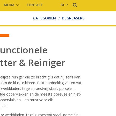
NL
MEDIA
CONTACT
CATEGORIËN
/
DEGREASERS
functionele
tter & Reiniger
ijkse reiniger die zo krachtig is dat hij zelfs kan
om de klus te klaren. Pakt hardnekkig vet en vuil
 werkbladen, tegels, roestvrij staal, porselein,
rfde oppervlakken en de meeste poreuze en niet-
ppervlakken. Een must voor elk
ect.
op:
werkbladen, tegels, roestvrij staal, porselein,