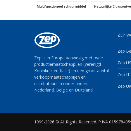
Multifunctioneel schuurmiddel
Natuurlijke Citrusontve
ZEP W
Zep Be
Zep is in Europa aanwezig met twee
Zep U
productiemaatschappijen (Verenigd
Koninkrijk en Italië) en een groot aantal
Zep IT
verkoopmaatschappijen en
distributeurs in onder andere
Zep U
Nederland, België en Duitsland.
1999-2026 © All Rights Reserved. P.IVA 015978405