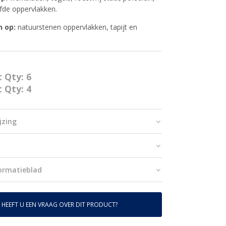
rfde oppervlakken.
n op:
natuurstenen oppervlakken, tapijt en
t Qty: 6
t Qty: 4
jzing
formatieblad
HEEFT U EEN VRAAG OVER DIT PRODUCT?