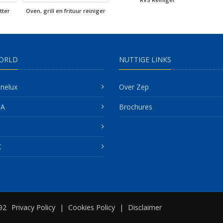
tter
Oven, grill en frituur reiniger
ORLD
NUTTIGE LINKS
nelux
Over Zep
SA
Brochures
K
92
Privacy Policy
|
Cookies Policy
|
Disclaimer