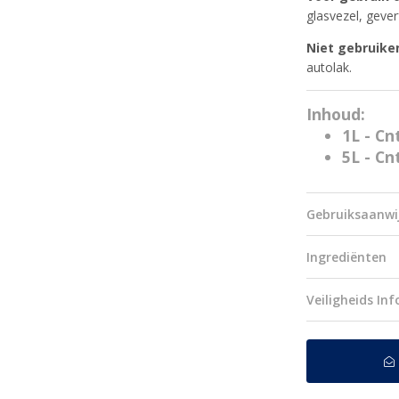
glasvezel, geve
Niet gebruike
autolak.
Inhoud:
1L - Cn
5L - Cn
Gebruiksaanwi
Ingrediënten
Veiligheids In