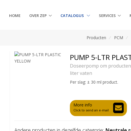
HOME
OVER ZEP
CATALOGUS
SERVICES
Producten
/
PCM
/
PUMP 5-LTR PLAS
Doseerpomp om producten 
liter vaten
Per slag: ± 30 ml product.
More info
Click to send an e-mail
Andere producten in dezelfde categorie:
Neutrale 