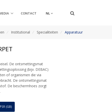
NL
MEDIA
CONTACT
ten
/
Institutional
/
Specialiteiten
/
Apparatuur
RPET
oeisel. De ontsmettingsmat
ettingsoplossing (bijv. DEBAC)
ten of organismen die via
ebracht. De ontsmettingsmat
istof. De beschermhoes zorgt
.
PSR (GB)