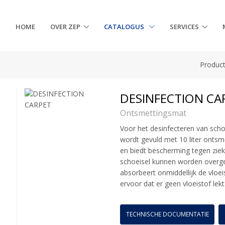
HOME
OVER ZEP
CATALOGUS
SERVICES
Produc
DESINFECTION CA
Ontsmettingsmat
Voor het desinfecteren van sch
wordt gevuld met 10 liter ontsm
en biedt bescherming tegen ziek
schoeisel kunnen worden overg
absorbeert onmiddellijk de vloe
ervoor dat er geen vloeistof lekt
TECHNISCHE DOCUMENTATIE