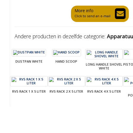
More info
Click to send an e-mail
Andere producten in dezelfde categorie:
Apparatuu
DUSTPAN WHITE
HAND SCOOP
LONG HANDLE SHOVEL
PISTO
WHITE
RVS RACK 1 X 5 LITER
RVS RACK 2 X 5 LITER
RVS RACK 4 X 5 LITER
PO