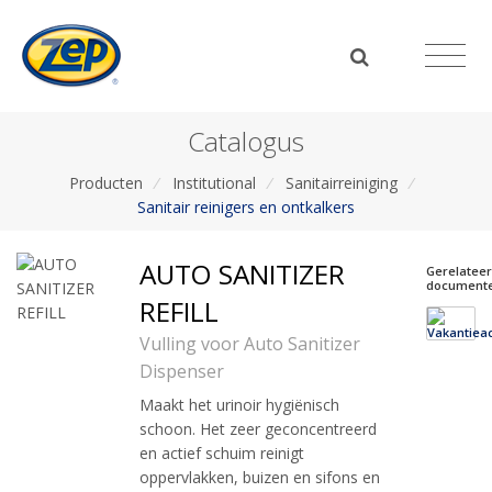
Catalogus
Producten
/
Institutional
/
Sanitairreiniging
/
Sanitair reinigers en ontkalkers
AUTO SANITIZER
Gerelatee
document
REFILL
Vulling voor Auto Sanitizer
Dispenser
Maakt het urinoir hygiënisch
schoon. Het zeer geconcentreerd
en actief schuim reinigt
oppervlakken, buizen en sifons en