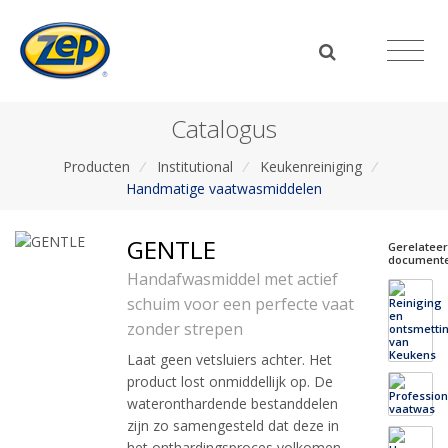
Catalogus
Producten
/
Institutional
/
Keukenreiniging
/
Handmatige vaatwasmiddelen
GENTLE
Gerelatee
document
Handafwasmiddel met actief
schuim voor een perfecte vaat
zonder strepen
Laat geen vetsluiers achter. Het
product lost onmiddellijk op. De
wateronthardende bestanddelen
zijn zo samengesteld dat deze in
het onthardingsproces volkomen