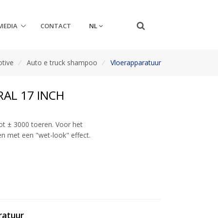
NL
MEDIA
CONTACT
tive
/
Auto e truck shampoo
/
Vloerapparatuur
AL 17 INCH
t ± 3000 toeren. Voor het
ren met een "wet-look" effect.
ratuur