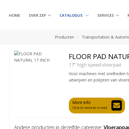
HOME
OVER ZEP
CATALOGUS
SERVICES
Producten
/
Transportation & Automo
FLOOR PAD NATUR
17” high speed vloerpad
Voor machines met snelheden to
uitwrijven en polijsten van vloe
More info
Click to send an e-mail
Andere producten in dezelfde categorie:
Vloerappa