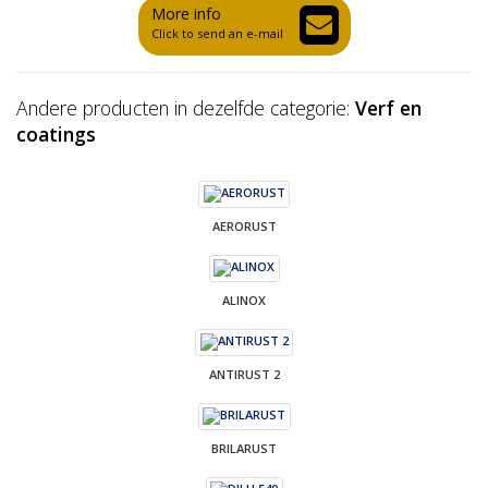
More info
Click to send an e-mail
Andere producten in dezelfde categorie:
Verf en
coatings
AERORUST
ALINOX
ANTIRUST 2
BRILARUST