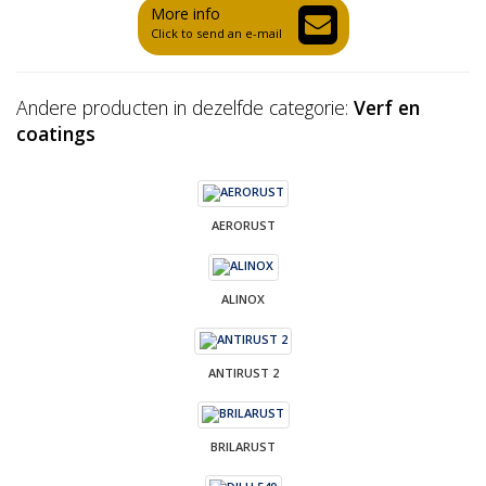
More info
Click to send an e-mail
Andere producten in dezelfde categorie:
Verf en
coatings
AERORUST
ALINOX
ANTIRUST 2
BRILARUST