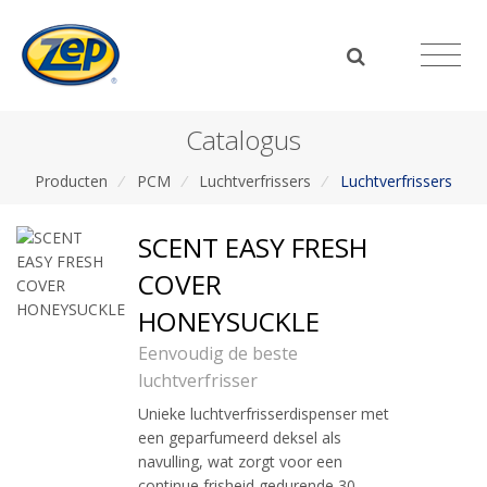
Catalogus
Producten
/
PCM
/
Luchtverfrissers
/
Luchtverfrissers
SCENT EASY FRESH
COVER
HONEYSUCKLE
Eenvoudig de beste
luchtverfrisser
Unieke luchtverfrisserdispenser met
een geparfumeerd deksel als
navulling, wat zorgt voor een
continue frisheid gedurende 30