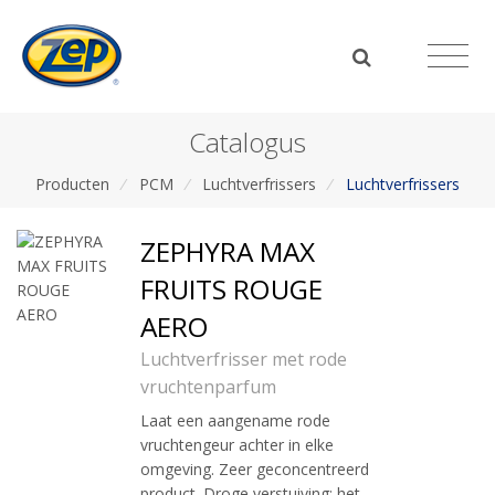
Catalogus
Producten
/
PCM
/
Luchtverfrissers
/
Luchtverfrissers
ZEPHYRA MAX
FRUITS ROUGE
AERO
Luchtverfrisser met rode
vruchtenparfum
Laat een aangename rode
vruchtengeur achter in elke
omgeving. Zeer geconcentreerd
product. Droge verstuiving: het