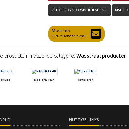
VEILIGHEIDSINFORMATIEBLAD [NL]
MSDS [G
More info
Click to send an e-mail
e producten in dezelfde categorie:
Wasstraatproducten
XBRILL
NATURA CAR
OXYKLENZ
ORLD
NUTTIGE LINKS