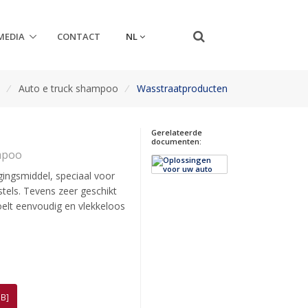
NL
MEDIA
CONTACT
e
/
Auto e truck shampoo
/
Wasstraatproducten
Gerelateerde
documenten:
mpoo
ingsmiddel, speciaal voor
tels. Tevens zeer geschikt
elt eenvoudig en vlekkeloos
B]