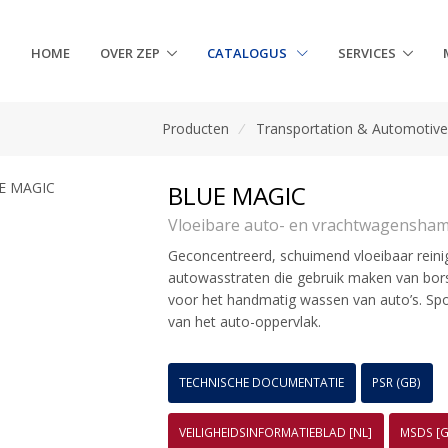
HOME
OVER ZEP
CATALOGUS
SERVICES
Producten
/
Transportation & Automotiv
BLUE MAGIC
Vloeibare auto- en vrachtwagensha
Geconcentreerd, schuimend vloeibaar reinig
autowasstraten die gebruik maken van bors
voor het handmatig wassen van auto’s. Spo
van het auto-oppervlak.
TECHNISCHE DOCUMENTATIE
PSR (GB)
VEILIGHEIDSINFORMATIEBLAD [NL]
MSDS [G