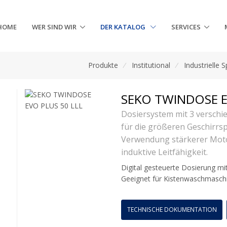
HOME
WER SIND WIR
DER KATALOG
SERVICES
Produkte
/
Institutional
/
Industrielle S
SEKO TWINDOSE E
Dosiersystem mit 3 verschi
für die größeren Geschirrs
Verwendung stärkerer Mot
induktive Leitfähigkeit.
Digital gesteuerte Dosierung mi
Geeignet für Kistenwaschmasch
TECHNISCHE DOKUMENTATION