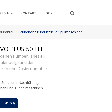
DE
MEDIA
KONTAKT
pülmittel
/
Zubehör für industrielle Spulmaschinen
VO PLUS 50 LLL
edenen Pumpen, speziell
püler aufgrund der
oren und Dosierung über
t Start- und Nachfüllungen.
inen und Tunnelmaschinen.
PSR (GB)