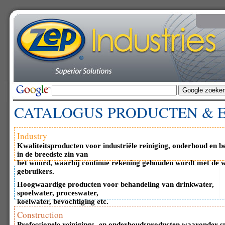
CATALOGUS PRODUCTEN & 
Industry
Kwaliteitsproducten voor industriële reiniging, onderhoud en 
in de breedste zin van
het woord, waarbij continue rekening gehouden wordt met de 
gebruikers.
Hoogwaardige producten voor behandeling van drinkwater,
spoelwater, proceswater,
koelwater, bevochtiging etc.
Construction
Professionele reinigings- en onderhoudsproducten waaronder sp