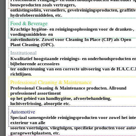
bouwproducten zoals vertragers,
ontkistingsoliën, versnellers, gevelreinigingsproducten, graffit
hydrofobeermiddelen, etc.
Food & Beverage
Krachtige hygiëne- en reinigingsoplossingen voor de dranken-,
voedingsmiddelen- en
zuivelindustrie. Zowel voor Cleaning In Place (CIP) als Open
Plant Cleaning (OPC).
Institutional
Kwalitatief hoogstaande reinigings- en onderhoudsproducten e
bijbehorende accessoires
ter ondersteuning van een correcte uitvoering van de H.A.C.C.
richtlijnen.
Professional Cleaning & Maintenance
Professional Cleaning & Maintenance producten. Allround
professioneel assortiment
op het gebied van handhygiëne, afvoerbehandeling,
luchtverfrissing, absorptie etc.
Automotive
Speciaal samengestelde reinigingsproducten voor zowel het inte
exterieur van alle
soorten voertuigen, vliegtuigen, specifieke producten voor auto
garagewerkplaatsen, etc.