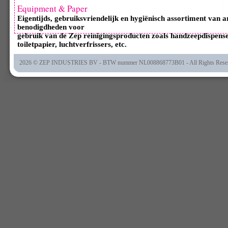
Equipment & Paper
Eigentijds, gebruiksvriendelijk en hygiënisch assortiment van a
benodigdheden voor
gebruik van de Zep reinigingsproducten zoals handzeepdispense
toiletpapier, luchtverfrissers, etc.
2026 © ZEP INDUSTRIES BV - BTW nummer NL008868773B01 - All Rights Rese