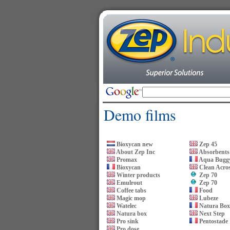
Demo films
Bioxycan new
Zep 45
About Zep Inc
Absorbents
Promax
Aqua Buggy
Bioxycan
Clean Acro
Winter products
Zep 70
Emulrout
Zep 70
Coffee tabs
Food
Magic mop
Lubeze
Watelec
Natura Box
Natura box
Next Step
Pro sink
Pentostade
Pro dose