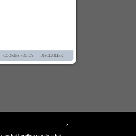
|
COOKIES POLICY
|
DISCLAIMER
×
 voor het bereiken van de in het