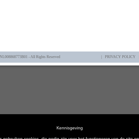
008868773B01 - All Rights Reserved
|
PRIVACY POLICY
Kennisgeving
s gebruiken cookies, die nodig zijn voor het functioneren van de site en