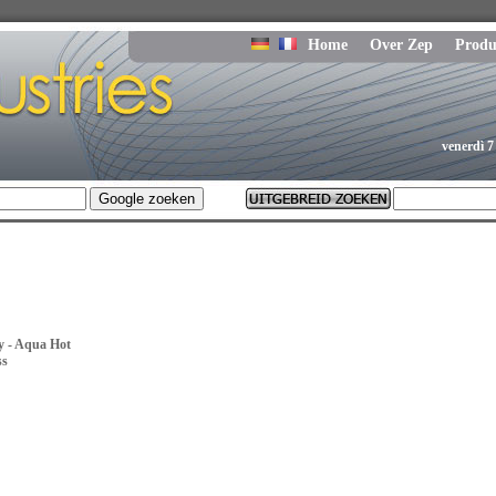
Home
Over Zep
Produ
venerdì 7
 - Aqua Hot
ss