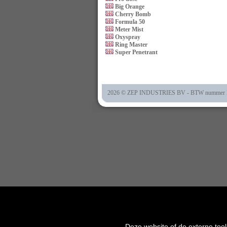
Big Orange
Cherry Bomb
Formula 50
Meter Mist
Oxyspray
Ring Master
Super Penetrant
2026 © ZEP INDUSTRIES BV - BTW nummer NL
Deze website of de externe tool