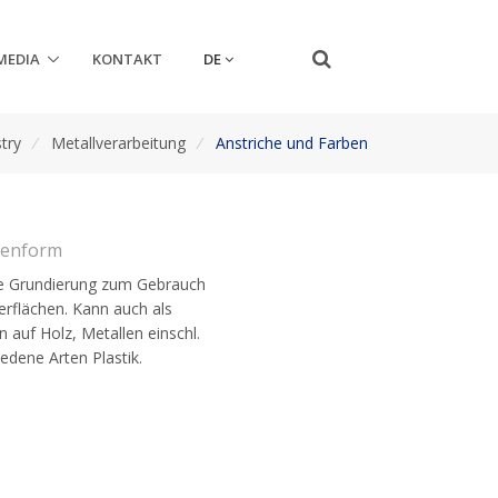
DE
MEDIA
KONTAKT
try
/
Metallverarbeitung
/
Anstriche und Farben
senform
ive Grundierung zum Gebrauch
erflächen. Kann auch als
 auf Holz, Metallen einschl.
edene Arten Plastik.