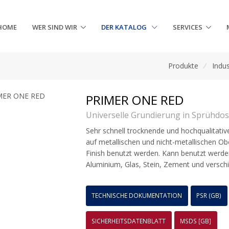
HOME
WER SIND WIR
DER KATALOG
SERVICES
Produkte
/
Indus
PRIMER ONE RED
Universelle Grundierung in Sprühdo
Sehr schnell trocknende und hochqualitat
auf metallischen und nicht-metallischen Ob
Finish benutzt werden. Kann benutzt werden
Aluminium, Glas, Stein, Zement und verschi
TECHNISCHE DOKUMENTATION
PSR (GB)
SICHERHEITSDATENBLATT
MSDS [GB]